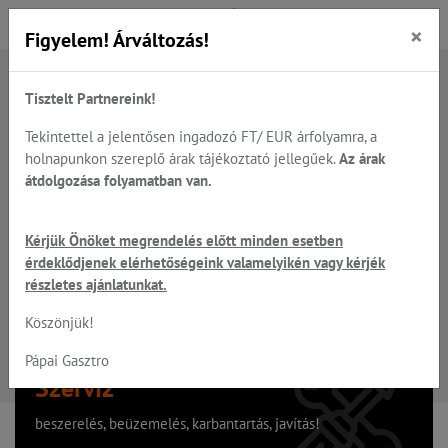
×
Figyelem! Árváltozás!
Tisztelt Partnereink!
A keresett oldal nem található
Tekintettel a jelentősen ingadozó FT/ EUR árfolyamra, a
holnapunkon szereplő árak tájékoztató jellegűek.
Az árak
Hiba, a keresett oldal nem található!
átdolgozása folyamatban van.
Vissza a főoldalra
Kérjük Önöket megrendelés előtt minden esetben
érdeklődjenek elérhetőségeink valamelyikén vagy kérjék
részletes ajánlatunkat.
Köszönjük!
Pápai Gasztro
Szervíz
beszerelés, beüzemelés, karbantartás, javítás!