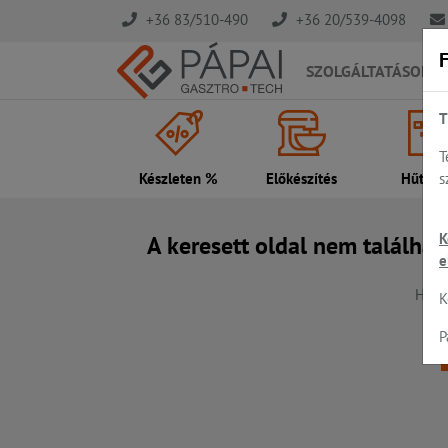
+36 83/510-490
+36 20/539-4098
F
SZOLGÁLTATÁSOK
T
T
s
Készleten %
Előkészítés
Hűtés..
K
A keresett oldal nem találhat
e
Hiba,
K
P