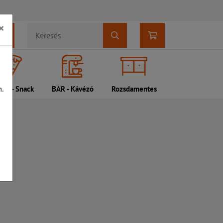
×
n.
DI - Snack
BAR - Kávézó
Rozsdamentes