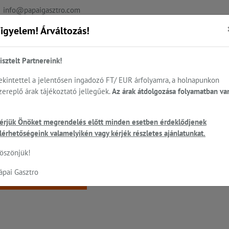
info@papaigasztro.com
igyelem! Árváltozás!
REFERENCIÁK
AKTUÁLIS
KAPCSOLAT
isztelt Partnereink!
ekintettel a jelentősen ingadozó FT/ EUR árfolyamra, a holnapunkon
zereplő árak tájékoztató jellegűek.
Az árak átdolgozása folyamatban va
.
Sütés - főzés
Cukrászat...
Mosogatás
HEN
érjük Önöket megrendelés előtt minden esetben érdeklődjenek
ó
lérhetőségeink valamelyikén vagy kérjék részletes ajánlatunkat.
 a keresett oldal nem található!
öszönjük!
ápai Gasztro
Vissza a főoldalra