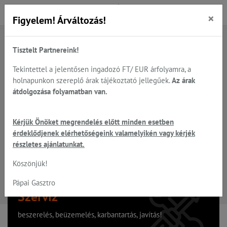
×
Figyelem! Árváltozás!
Tisztelt Partnereink!
A keresett oldal nem található
Tekintettel a jelentősen ingadozó FT/ EUR árfolyamra, a
holnapunkon szereplő árak tájékoztató jellegűek.
Az árak
Hiba, a keresett oldal nem található!
átdolgozása folyamatban van.
Vissza a főoldalra
Kérjük Önöket megrendelés előtt minden esetben
érdeklődjenek elérhetőségeink valamelyikén vagy kérjék
részletes ajánlatunkat.
Köszönjük!
Pápai Gasztro
Szervíz
beszerelés, beüzemelés, karbantartás, javítás!