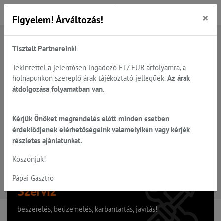
×
Figyelem! Árváltozás!
Tisztelt Partnereink!
A keresett oldal nem található
Tekintettel a jelentősen ingadozó FT/ EUR árfolyamra, a
holnapunkon szereplő árak tájékoztató jellegűek.
Az árak
Hiba, a keresett oldal nem található!
átdolgozása folyamatban van.
Vissza a főoldalra
Kérjük Önöket megrendelés előtt minden esetben
érdeklődjenek elérhetőségeink valamelyikén vagy kérjék
részletes ajánlatunkat.
Köszönjük!
Pápai Gasztro
Szervíz
beszerelés, beüzemelés, karbantartás, javítás!