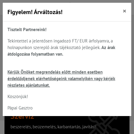
×
Figyelem! Árváltozás!
Tisztelt Partnereink!
A keresett oldal nem található
Tekintettel a jelentősen ingadozó FT/ EUR árfolyamra, a
holnapunkon szereplő árak tájékoztató jellegűek.
Az árak
Hiba, a keresett oldal nem található!
átdolgozása folyamatban van.
Vissza a főoldalra
Kérjük Önöket megrendelés előtt minden esetben
érdeklődjenek elérhetőségeink valamelyikén vagy kérjék
részletes ajánlatunkat.
Köszönjük!
Pápai Gasztro
Szervíz
beszerelés, beüzemelés, karbantartás, javítás!