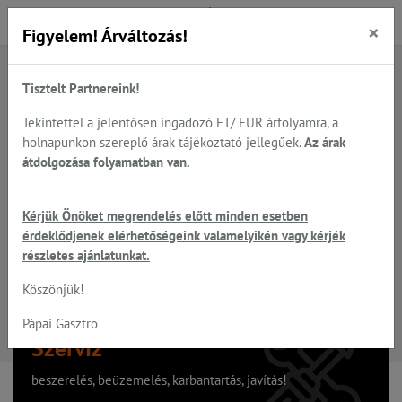
×
Figyelem! Árváltozás!
Tisztelt Partnereink!
A keresett oldal nem található
Tekintettel a jelentősen ingadozó FT/ EUR árfolyamra, a
holnapunkon szereplő árak tájékoztató jellegűek.
Az árak
Hiba, a keresett oldal nem található!
átdolgozása folyamatban van.
Vissza a főoldalra
Kérjük Önöket megrendelés előtt minden esetben
érdeklődjenek elérhetőségeink valamelyikén vagy kérjék
részletes ajánlatunkat.
Köszönjük!
Pápai Gasztro
Szervíz
beszerelés, beüzemelés, karbantartás, javítás!