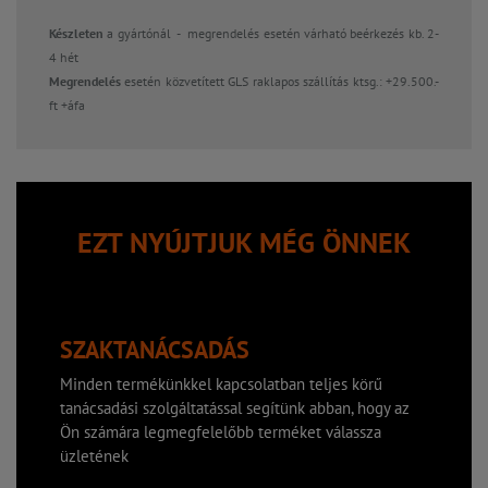
Készleten
a gyártónál - megrendelés esetén várható beérkezés kb. 2-
4 hét
Megrendelés
esetén közvetített GLS raklapos szállítás ktsg.: +29.500.-
ft +áfa
EZT NYÚJTJUK MÉG ÖNNEK
SZAKTANÁCSADÁS
Minden termékünkkel kapcsolatban teljes körű
tanácsadási szolgáltatással segítünk abban, hogy az
Ön számára legmegfelelőbb terméket válassza
üzletének