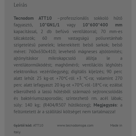
Leírás
Tecnodom ATT10
–professzionális sokkoló hűtő
fagyasztó,
10*GN1/1
vagy
10*600*400 mm
kapacitással, 2 db befúvó ventilátorral; 70 mm-es
tálcaközök; 60 mm vastagságú poliuretánhab
szigetelésű panelek; lekerekített belső sarkok; belső
méret: 760x630x410; levehető mágneses ajtótömítés;
ajtónyitáskor mikrokapcsoló állítja le a
ventilátorműködést; maghőmérő; ventilációs léghűtés
elektronikus vezérlőegység; digitális kijelzés; 90 perc
alatt lehűt 25 kg-ot +70°C-ról +3 °C-ra; valamint 270
perc alatt lefagyaszt 20 kg-ot +70°C-ról -18°C-ra; ezáltal
elkerülhető a lassú hűtésből származó sejtroncsolódás
és baktériumszaporodás; szintezhető rm. acél lábak;
súly: 140 kg; (R404/R507 hűtőközeg);
Megjegyzés
: a
feltüntetett ár a szállítási költséget nem tartalmazza!
Gyártói kód:
ATT10
www.tecnodomspa.com Made in
Italy