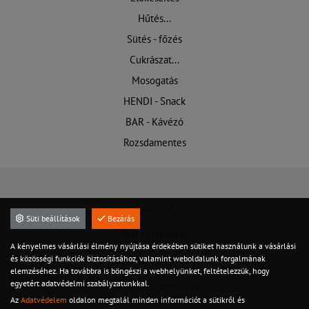
Hűtés...
Sütés - főzés
Cukrászat...
Mosogatás
HENDI - Snack
BAR - Kávézó
Rozsdamentes
Kapcsolat
Süti beállítások
Bezárás
Jogi nyilatkozat
A kényelmes vásárlási élmény nyújtása érdekében sütiket használunk a vásárlási
és közösségi funkciók biztosításához, valamint weboldalunk forgalmának
Felhasználási feltételek
elemzéséhez. Ha továbbra is böngészi a webhelyünket, feltételezzük, hogy
egyetért adatvédelmi szabályzatunkkal.
Hasznos információk
Az
Adatvédelem
oldalon megtalál minden információt a sütikről és