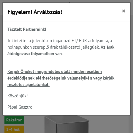
×
Figyelem! Árváltozás!
Tisztelt Partnereink!
Főoldal
Termékek
Hűtés...
Sokkoló hűtők - Electrolux; STUDIO54; Tecnodom
Tekintettel a jelentősen ingadozó FT/ EUR árfolyamra, a
holnapunkon szereplő árak tájékoztató jellegűek.
Az árak
átdolgozása folyamatban van.
Tecnodom ATT10 - sokkoló
Kérjük Önöket megrendelés előtt minden esetben
gyorshűtő, fagyasztó 10 tálcás
érdeklődjenek elérhetőségeink valamelyikén vagy kérjék
GN1/1 ill. 600*400 mm
részletes ajánlatunkat.
Köszönjük!
Pápai Gasztro
-5%
Raktáron
2-4 hét