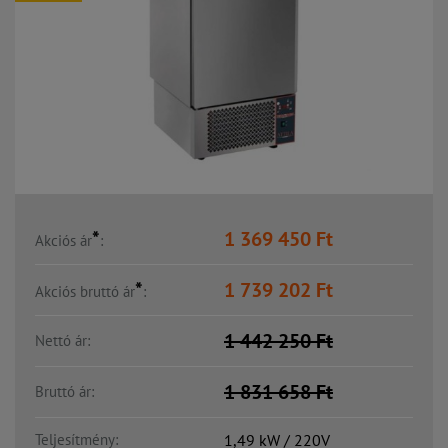
*
1 369 450
Ft
Akciós ár
:
*
1 739 202
Ft
Akciós bruttó ár
:
1 442 250
Ft
Nettó ár:
1 831 658
Ft
Bruttó ár:
Teljesítmény:
1,49 kW / 220V