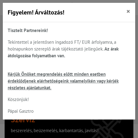
×
Figyelem! Árváltozás!
Tisztelt Partnereink!
A keresett oldal nem található
Tekintettel a jelentősen ingadozó FT/ EUR árfolyamra, a
holnapunkon szereplő árak tájékoztató jellegűek.
Az árak
Hiba, a keresett oldal nem található!
átdolgozása folyamatban van.
Vissza a főoldalra
Kérjük Önöket megrendelés előtt minden esetben
érdeklődjenek elérhetőségeink valamelyikén vagy kérjék
részletes ajánlatunkat.
Köszönjük!
Pápai Gasztro
Szervíz
beszerelés, beüzemelés, karbantartás, javítás!