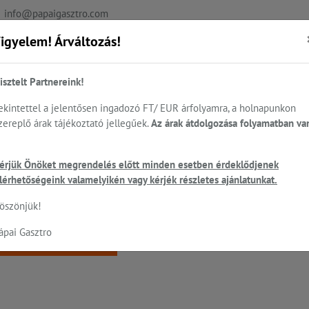
info@papaigasztro.com
igyelem! Árváltozás!
REFERENCIÁK
AKTUÁLIS
KAPCSOLAT
isztelt Partnereink!
ekintettel a jelentősen ingadozó FT/ EUR árfolyamra, a holnapunkon
zereplő árak tájékoztató jellegűek.
Az árak átdolgozása folyamatban va
.
Sütés - főzés
Cukrászat...
Mosogatás
HEN
érjük Önöket megrendelés előtt minden esetben érdeklődjenek
ó
lérhetőségeink valamelyikén vagy kérjék részletes ajánlatunkat.
 a keresett oldal nem található!
öszönjük!
ápai Gasztro
Vissza a főoldalra