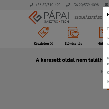
+36 83/510-490
+36 20/539-4098
F
SZOLGÁLTATÁSOK
T
T
s
Készleten %
Előkészítés
Hűtés..
K
A keresett oldal nem találhat
e
Hiba,
K
P