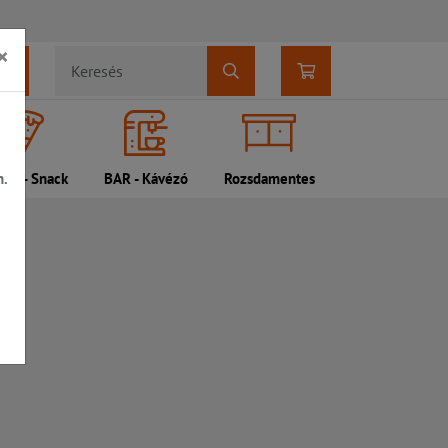
×
n.
DI - Snack
BAR - Kávézó
Rozsdamentes