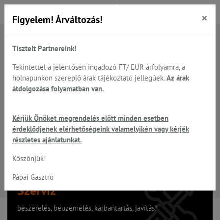
×
Figyelem! Árváltozás!
Tisztelt Partnereink!
A keresett oldal nem található
Tekintettel a jelentősen ingadozó FT/ EUR árfolyamra, a
holnapunkon szereplő árak tájékoztató jellegűek.
Az árak
Hiba, a keresett oldal nem található!
átdolgozása folyamatban van.
Vissza a főoldalra
Kérjük Önöket megrendelés előtt minden esetben
érdeklődjenek elérhetőségeink valamelyikén vagy kérjék
részletes ajánlatunkat.
Köszönjük!
Pápai Gasztro
Szervíz
beszerelés, beüzemelés, karbantartás, javítás!