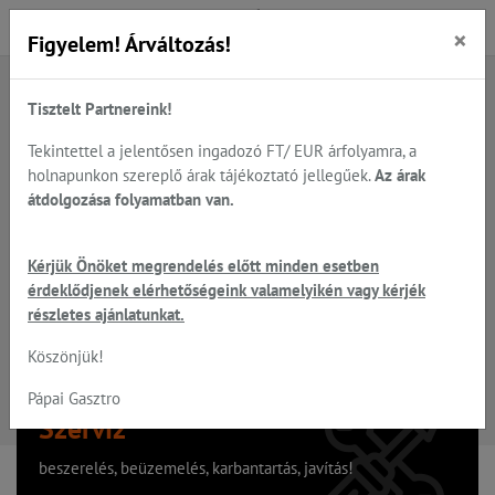
×
Figyelem! Árváltozás!
Tisztelt Partnereink!
A keresett oldal nem található
Tekintettel a jelentősen ingadozó FT/ EUR árfolyamra, a
holnapunkon szereplő árak tájékoztató jellegűek.
Az árak
Hiba, a keresett oldal nem található!
átdolgozása folyamatban van.
Vissza a főoldalra
Kérjük Önöket megrendelés előtt minden esetben
érdeklődjenek elérhetőségeink valamelyikén vagy kérjék
részletes ajánlatunkat.
Köszönjük!
Pápai Gasztro
Szervíz
beszerelés, beüzemelés, karbantartás, javítás!