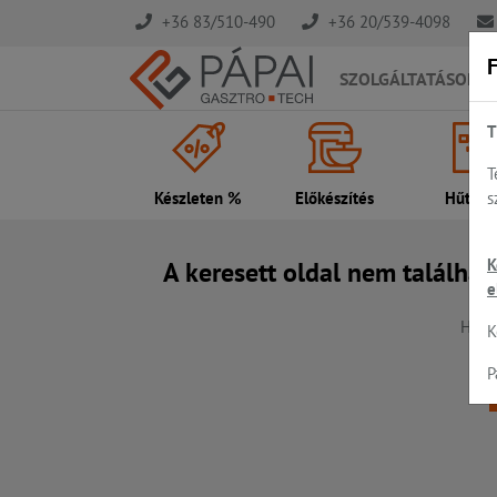
+36 83/510-490
+36 20/539-4098
F
SZOLGÁLTATÁSOK
T
T
s
Készleten %
Előkészítés
Hűtés..
K
A keresett oldal nem találhat
e
Hiba,
K
P