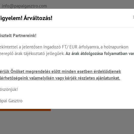
info@papaigasztro.com
igyelem! Árváltozás!
REFERENCIÁK
AKTUÁLIS
KAPCSOLAT
isztelt Partnereink!
ekintettel a jelentősen ingadozó FT/ EUR árfolyamra, a holnapunkon
zereplő árak tájékoztató jellegűek.
Az árak átdolgozása folyamatban va
.
Sütés - főzés
Cukrászat...
Mosogatás
HEN
érjük Önöket megrendelés előtt minden esetben érdeklődjenek
ó
lérhetőségeink valamelyikén vagy kérjék részletes ajánlatunkat.
 a keresett oldal nem található!
öszönjük!
ápai Gasztro
Vissza a főoldalra