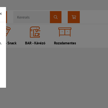
×
n.
DI - Snack
BAR - Kávézó
Rozsdamentes