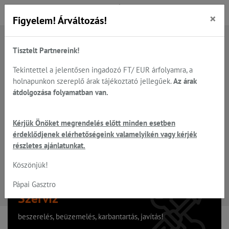
×
Figyelem! Árváltozás!
Tisztelt Partnereink!
A keresett oldal nem található
Tekintettel a jelentősen ingadozó FT/ EUR árfolyamra, a
holnapunkon szereplő árak tájékoztató jellegűek.
Az árak
Hiba, a keresett oldal nem található!
átdolgozása folyamatban van.
Vissza a főoldalra
Kérjük Önöket megrendelés előtt minden esetben
érdeklődjenek elérhetőségeink valamelyikén vagy kérjék
részletes ajánlatunkat.
Köszönjük!
Pápai Gasztro
Szervíz
beszerelés, beüzemelés, karbantartás, javítás!