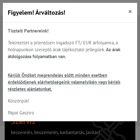
×
Figyelem! Árváltozás!
Tisztelt Partnereink!
A keresett oldal nem található
Tekintettel a jelentősen ingadozó FT/ EUR árfolyamra, a
holnapunkon szereplő árak tájékoztató jellegűek.
Az árak
Hiba, a keresett oldal nem található!
átdolgozása folyamatban van.
Vissza a főoldalra
Kérjük Önöket megrendelés előtt minden esetben
érdeklődjenek elérhetőségeink valamelyikén vagy kérjék
részletes ajánlatunkat.
Köszönjük!
Pápai Gasztro
Szervíz
beszerelés, beüzemelés, karbantartás, javítás!