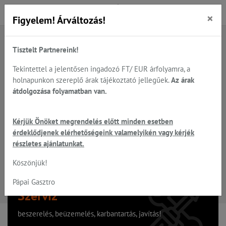
×
Figyelem! Árváltozás!
Tisztelt Partnereink!
A keresett oldal nem található
Tekintettel a jelentősen ingadozó FT/ EUR árfolyamra, a
holnapunkon szereplő árak tájékoztató jellegűek.
Az árak
Hiba, a keresett oldal nem található!
átdolgozása folyamatban van.
Vissza a főoldalra
Kérjük Önöket megrendelés előtt minden esetben
érdeklődjenek elérhetőségeink valamelyikén vagy kérjék
részletes ajánlatunkat.
Köszönjük!
Pápai Gasztro
Szervíz
beszerelés, beüzemelés, karbantartás, javítás!