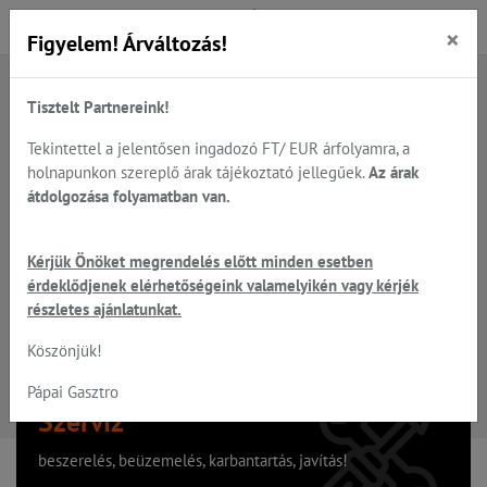
×
Figyelem! Árváltozás!
Tisztelt Partnereink!
A keresett oldal nem található
Tekintettel a jelentősen ingadozó FT/ EUR árfolyamra, a
holnapunkon szereplő árak tájékoztató jellegűek.
Az árak
Hiba, a keresett oldal nem található!
átdolgozása folyamatban van.
Vissza a főoldalra
Kérjük Önöket megrendelés előtt minden esetben
érdeklődjenek elérhetőségeink valamelyikén vagy kérjék
részletes ajánlatunkat.
Köszönjük!
Pápai Gasztro
Szervíz
beszerelés, beüzemelés, karbantartás, javítás!