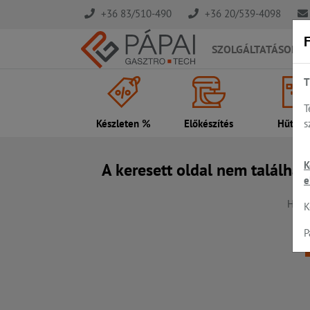
+36 83/510-490
+36 20/539-4098
F
SZOLGÁLTATÁSOK
T
T
s
Készleten %
Előkészítés
Hűtés..
K
A keresett oldal nem találhat
e
Hiba,
K
P