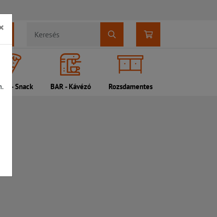
×
n.
DI - Snack
BAR - Kávézó
Rozsdamentes