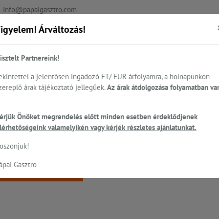
info@papaigasztro.com
igyelem! Árváltozás!
REFERENCIÁK
AKTUÁLIS
KAPCSOLAT
isztelt Partnereink!
ekintettel a jelentősen ingadozó FT/ EUR árfolyamra, a holnapunkon
zereplő árak tájékoztató jellegűek.
Az árak átdolgozása folyamatban va
.
Sütés - főzés
Cukrászat...
Mosogatás
HEN
érjük Önöket megrendelés előtt minden esetben érdeklődjenek
ó
lérhetőségeink valamelyikén vagy kérjék részletes ajánlatunkat.
 a keresett oldal nem található!
öszönjük!
ápai Gasztro
Vissza a főoldalra