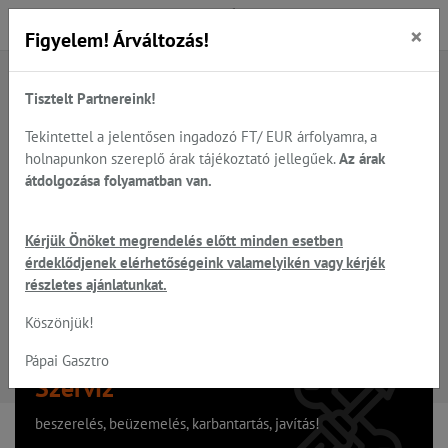
×
Figyelem! Árváltozás!
Tisztelt Partnereink!
A keresett oldal nem található
Tekintettel a jelentősen ingadozó FT/ EUR árfolyamra, a
holnapunkon szereplő árak tájékoztató jellegűek.
Az árak
Hiba, a keresett oldal nem található!
átdolgozása folyamatban van.
Vissza a főoldalra
Kérjük Önöket megrendelés előtt minden esetben
érdeklődjenek elérhetőségeink valamelyikén vagy kérjék
részletes ajánlatunkat.
Köszönjük!
Pápai Gasztro
Szervíz
beszerelés, beüzemelés, karbantartás, javítás!