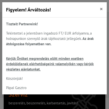
×
Figyelem! Árváltozás!
Tisztelt Partnereink!
A keresett oldal nem található
Tekintettel a jelentősen ingadozó FT/ EUR árfolyamra, a
holnapunkon szereplő árak tájékoztató jellegűek.
Az árak
Hiba, a keresett oldal nem található!
átdolgozása folyamatban van.
Vissza a főoldalra
Kérjük Önöket megrendelés előtt minden esetben
érdeklődjenek elérhetőségeink valamelyikén vagy kérjék
részletes ajánlatunkat.
Köszönjük!
Pápai Gasztro
Szervíz
beszerelés, beüzemelés, karbantartás, javítás!