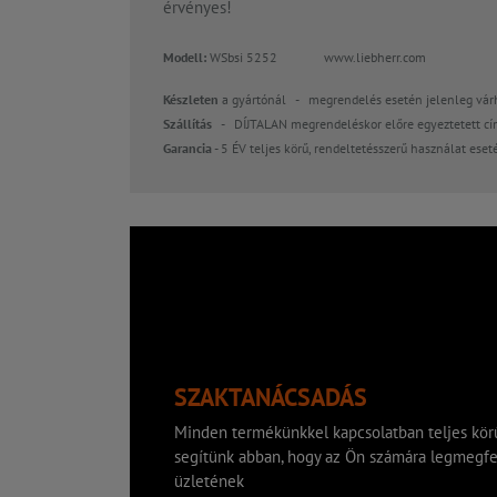
érvényes!
Modell:
WSbsi 5252 www.liebherr.com
Készleten
a gyártónál - megrendelés esetén jelenleg vár
Szállítás
- DÍJTALAN megrendeléskor előre egyeztetett cí
Garancia
- 5 ÉV teljes körű, rendeltetésszerű használat eset
SZAKTANÁCSADÁS
Minden termékünkkel kapcsolatban teljes körű
segítünk abban, hogy az Ön számára legmegfe
üzletének