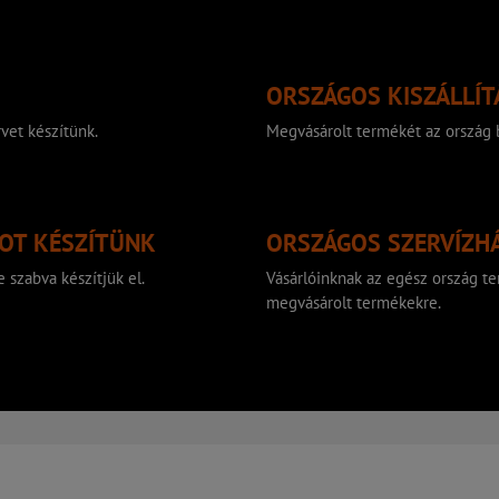
ORSZÁGOS KISZÁLLÍT
vet készítünk.
Megvásárolt termékét az ország b
TOT KÉSZÍTÜNK
ORSZÁGOS SZERVÍZH
 szabva készítjük el.
Vásárlóinknak az egész ország ter
megvásárolt termékekre.