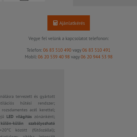
Ajánlatkérés
Vegye fel velünk a kapcsolatot telefonon:
Telefon:
06 83 510 490
vagy
06 83 510 491
Mobil:
06 20 539 40 98
vagy
06 20 944 53 98
ználásra tervezett és gyártott
lációs hűtési rendszer;
 rozsdamentes acél kerettel;
rejű
LED világítás
zónánként;
lön-külön szabályozható
0°C között (fűtőszállal);
tartalom; ajtóba integrált