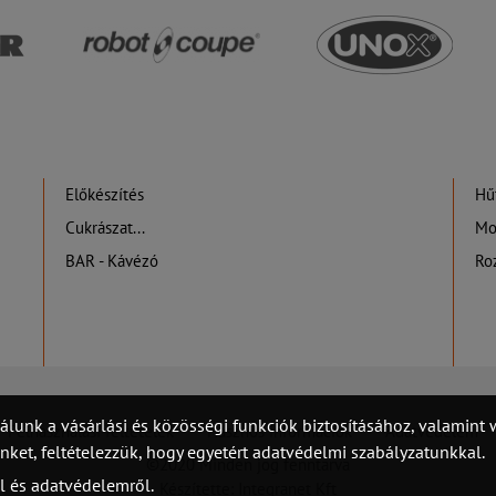
Előkészítés
Hűt
Cukrászat...
Mo
BAR - Kávézó
Ro
álunk a vásárlási és közösségi funkciók biztosításához, valamin
Felhasználási feltételek
Hasznos információk
Adatvédelem
et, feltételezzük, hogy egyetért adatvédelmi szabályzatunkkal.
©2020 Minden jog fenntarva
l és adatvédelemről.
Készítette: Integranet Kft