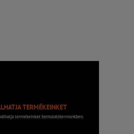
ÁLHATJA TERMÉKEINKET
róbálhatja termékeinket bemutatótermünkben.