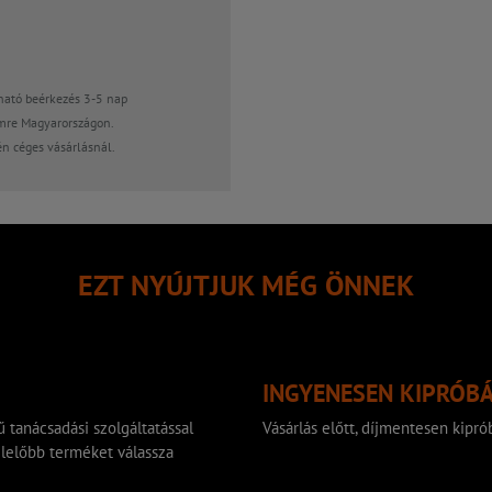
ható beérkezés 3-5 nap
mre Magyarországon.
én céges vásárlásnál.
EZT NYÚJTJUK MÉG ÖNNEK
INGYENESEN KIPRÓB
 tanácsadási szolgáltatással
Vásárlás előtt, díjmentesen kip
lelőbb terméket válassza