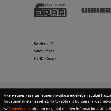
Készleten %
Sütés - főzés
HENDI - Snack
A kényelmes vásárlási élmény nyújtása érdekében sütiket haszn
Kapcsolat
Jogi nyilatkozat
forgalmának elemzéséhez. Ha továbbra is böngészi a webhelyünk
Az
Adatvédelem
oldalon megtalál minden információt a sütikrő