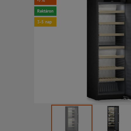
-7%
Raktáron
3-5 nap