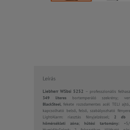
Leírás
Liebherr WSbsi 5252
–
professzionális felhas
349 literes
bortemperáló szekrény; venti
BlackSteel
, fekete rozsdamentes acél TELI ajtó,
kapcsolható belső, felső, szabályozható fénye
LightAlarm: riasztás fényjelzéssel;
2 db kü
hőmérsékleti zóna
;
hűtési tartomány:
+5/+2
HumiditySelect: 2 fokozatban állítható pára