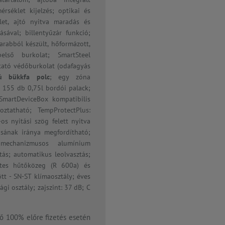
rséklet kijelzés; optikai és
klet, ajtó nyitva maradás és
ásával; billentyűzár funkció;
arabból készült, hőformázott,
belső burkolat; SmartSteel
tató védőburkolat (odafagyás
ú bükkfa polc
; egy zóna
155 db 0,75l bordói palack;
 SmartDeviceBox kompatibilis
koztatható; TempProtectPlus:
os nyitási szög felett nyitva
sának iránya megfordítható;
itómechanizmusos alumínium
ítás; automatikus leolvasztás;
tes hűtőközeg (R 600a) és
tt - SN-ST klímaosztály; éves
i osztály; zajszint: 37 dB; C
nő 100% előre fizetés esetén