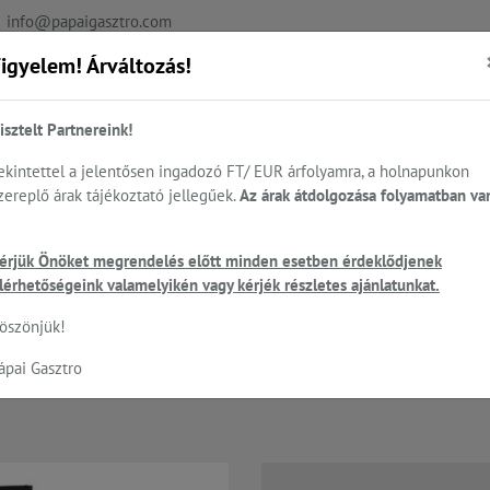
info@papaigasztro.com
igyelem! Árváltozás!
REFERENCIÁK
AKTUÁLIS
KAPCSOLAT
isztelt Partnereink!
ekintettel a jelentősen ingadozó FT/ EUR árfolyamra, a holnapunkon
zereplő árak tájékoztató jellegűek.
Az árak átdolgozása folyamatban va
.
Sütés - főzés
Cukrászat...
Mosogatás
HEN
perálók, Humidor - 5év Garancia
Liebherr - többzónás Borhűtők
érjük Önöket megrendelés előtt minden esetben érdeklődjenek
lérhetőségeink valamelyikén vagy kérjék részletes ajánlatunkat.
öszönjük!
tzónás bortemperáló szekrény 349 l
ápai Gasztro