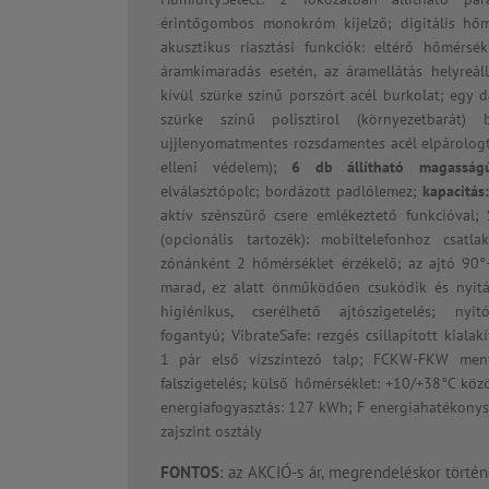
érintőgombos monokróm kijelző; digitális hőmé
akusztikus riasztási funkciók: eltérő hőmérsé
áramkimaradás esetén, az áramellátás helyreáll
kívül szürke színű porszórt acél burkolat; egy d
szürke színű polisztirol (környezetbarát) 
ujjlenyomatmentes rozsdamentes acél elpárolog
elleni védelem);
6 db állítható magasság
elválasztópolc; bordázott padlólemez;
kapacitás:
aktív szénszűrő csere emlékeztető funkcióval;
(opcionális tartozék): mobiltelefonhoz csatla
zónánként 2 hőmérséklet érzékelő; az ajtó 90°-
marad, ez alatt önműködően csukódik és nyitá
higiénikus, cserélhető ajtószigetelés; ny
fogantyú; VibrateSafe: rezgés csillapított kialak
1 pár első vízszintező talp; FCKW-FKW men
falszigetelés; külső hőmérséklet: +10/+38°C közö
energiafogyasztás: 127 kWh; F energiahatékonyság
zajszint osztály
FONTOS
: az AKCIÓ-s ár, megrendeléskor törté