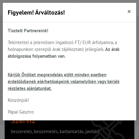
×
Figyelem! Árváltozás!
Tisztelt Partnereink!
A keresett oldal nem található
Tekintettel a jelentősen ingadozó FT/ EUR árfolyamra, a
holnapunkon szereplő árak tájékoztató jellegűek.
Az árak
Hiba, a keresett oldal nem található!
átdolgozása folyamatban van.
Vissza a főoldalra
Kérjük Önöket megrendelés előtt minden esetben
érdeklődjenek elérhetőségeink valamelyikén vagy kérjék
részletes ajánlatunkat.
Köszönjük!
Pápai Gasztro
Szervíz
beszerelés, beüzemelés, karbantartás, javítás!