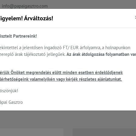
info@papaigasztro.com
igyelem! Árváltozás!
REFERENCIÁK
AKTUÁLIS
KAPCSOLAT
isztelt Partnereink!
ekintettel a jelentősen ingadozó FT/ EUR árfolyamra, a holnapunkon
zereplő árak tájékoztató jellegűek.
Az árak átdolgozása folyamatban va
.
Sütés - főzés
Cukrászat...
Mosogatás
HEN
ncék otthonra, vagy akár az Ön üzletébe...
érjük Önöket megrendelés előtt minden esetben érdeklődjenek
lérhetőségeink valamelyikén vagy kérjék részletes ajánlatunkat.
öszönjük!
étaknás pizza kemence; kapacitás: 
ápai Gasztro