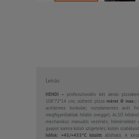
Leírás
HENDI –
professzionális két aknás pizzake
108*72*14 cm; süthető pizza
méret Ø max.: 
acéllemez burkolat; rozsdamentes acél fr
megfigyelőablak hőálló üveggel; ALSÓ hőtároló
mechanikus manuális vezérlés; hőmérséklet m
gyapot kamra külső szigetelés; külön szabályoz
hőfok: +45/+455°C között
állítható. A kés