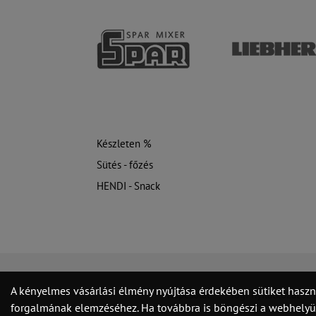
Készleten %
Sütés - főzés
HENDI - Snack
A kényelmes vásárlási élmény nyújtása érdekében sütiket haszn
Kapcsolat
Jogi nyilatkozat
forgalmának elemzéséhez. Ha továbbra is böngészi a webhelyünk