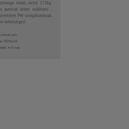
tömege miatt, nettó 172kg.
 autóval lehet szállítani ,
zvetített PW szolgáltatással.
em lehetséges!
.hendi.com
ge: DÍJTALAN
kezés 6-8 nap