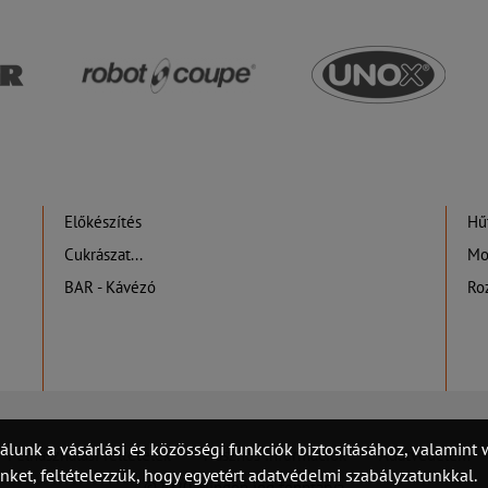
Előkészítés
Hűt
Cukrászat...
Mo
BAR - Kávézó
Ro
álunk a vásárlási és közösségi funkciók biztosításához, valamin
Felhasználási feltételek
Hasznos információk
Adatvédelem
et, feltételezzük, hogy egyetért adatvédelmi szabályzatunkkal.
©2020 Minden jog fenntarva