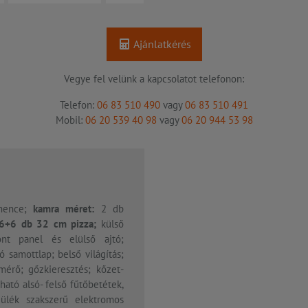
Ajánlatkérés
Vegye fel velünk a kapcsolatot telefonon:
Telefon:
06 83 510 490
vagy
06 83 510 491
Mobil:
06 20 539 40 98
vagy
06 20 944 53 98
mence;
kamra méret:
2 db
6+6 db 32 cm pizza;
külső
ont panel és elülső ajtó;
 samottlap; belső világítás;
érő; gőzkieresztés; kőzet-
ható alsó- felső fűtőbetétek,
zülék szakszerű elektromos