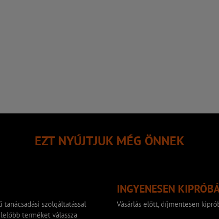
EZT NYÚJTJUK MÉG ÖNNEK
INGYENESEN KIPRÓB
 tanácsadási szolgáltatással
Vásárlás előtt, díjmentesen kip
lelőbb terméket válassza