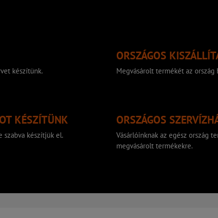
ORSZÁGOS KISZÁLLÍT
vet készítünk.
Megvásárolt termékét az ország b
TOT KÉSZÍTÜNK
ORSZÁGOS SZERVÍZH
 szabva készítjük el.
Vásárlóinknak az egész ország ter
megvásárolt termékekre.