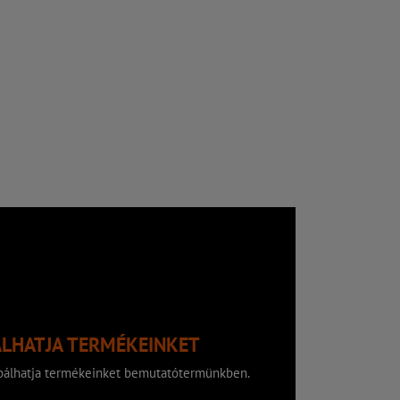
ÁLHATJA TERMÉKEINKET
róbálhatja termékeinket bemutatótermünkben.