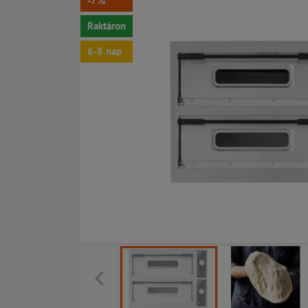
-7%
Raktáron
6-8 nap