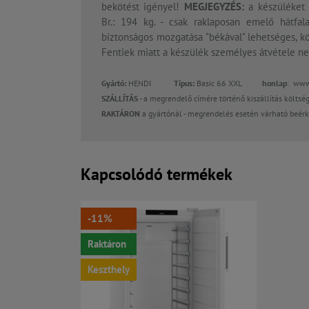
bekötést igényel!
MEGJEGYZÉS:
a készüléket 
Br.: 194 kg. - csak raklaposan emelő hátfalas
biztonságos mozgatása "békával" lehetséges, kö
Fentiek miatt a készülék személyes átvétele n
Gyártó:
HENDI
Típus:
Basic 66 XXL
honlap
: www
SZÁLLÍTÁS
- a megrendelő címére történő kiszállítás költsé
RAKTÁRON
a gyártónál - megrendelés esetén várható beér
Kapcsolódó termékek
-11%
Raktáron
Keszthely