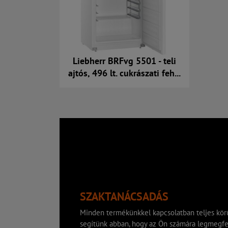
Liebherr BRFvg 5501 - teli
ajtós, 496 lt. cukrászati feh...
Kosárba
SZAKTANÁCSADÁS
Minden termékünkkel kapcsolatban teljes körű
segítünk abban, hogy az Ön számára legmegfe