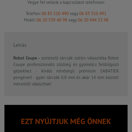
Vegye fel velünk a kapcsolatot telefonon:
Telefon:
06 83 510 490
vagy
06 83 510 491
Mobil:
06 20 539 40 98
vagy
06 20 944 53 98
Leírás
Robot Coupe -
szeletelő tárcsák széles választéka Robot
Coupe professzionális zöldség és gyümölcs feldolgozó
gépekhez - kiváló minőségű prémium SABATIER
pengével! - gyári tárcsák 0.8 mm és akár 14 mm közötti
méretből választhat!
EZT NYÚJTJUK MÉG ÖNNEK