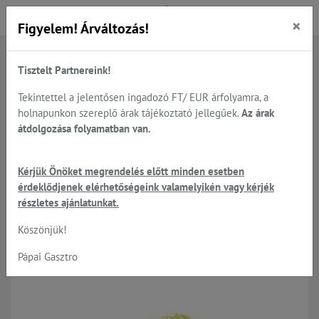
×
Figyelem! Árváltozás!
Tisztelt Partnereink!
Főoldal
Termékek
Előkészítés
Zöldség - gyümölcs feldolgozók, Robot-Coupe
Tekintettel a jelentősen ingadozó FT/ EUR árfolyamra, a
Robot-Coupe tárcsák, teljes típus választéka
holnapunkon szereplő árak tájékoztató jellegűek.
Az árak
Szeletelőtárcsák CL50;CL52;CL55;CL60;
átdolgozása folyamatban van.
Kérjük Önöket megrendelés előtt minden esetben
Robot Coupe - szeletelő tárcsák
érdeklődjenek elérhetőségeink valamelyikén vagy kérjék
részletes ajánlatunkat.
széles méretválasztéka
Köszönjük!
Pápai Gasztro