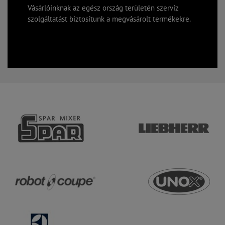
Vásárlóinknak az egész ország területén szervíz
szolgáltatást biztosítunk a megvásárolt termékekre.