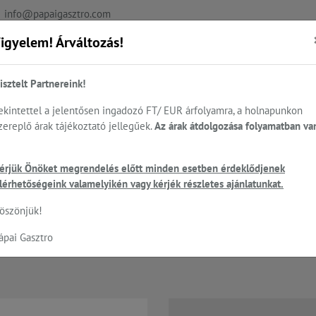
info@papaigasztro.com
igyelem! Árváltozás!
REFERENCIÁK
AKTUÁLIS
KAPCSOLAT
isztelt Partnereink!
ekintettel a jelentősen ingadozó FT/ EUR árfolyamra, a holnapunkon
zereplő árak tájékoztató jellegűek.
Az árak átdolgozása folyamatban va
.
Sütés - főzés
Cukrászat...
Mosogatás
HEN
mölcs feldolgozók, Robot-Coupe
Robot-Coupe tárcsák, teljes típus vá
érjük Önöket megrendelés előtt minden esetben érdeklődjenek
lérhetőségeink valamelyikén vagy kérjék részletes ajánlatunkat.
öszönjük!
mm KOCKÁZÓ tárcsakészlet CL50; 
ápai Gasztro