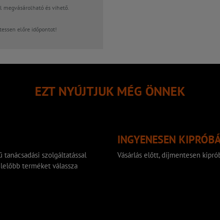
 megvásárolható és vihető.
tessen előre időpontot!
EZT NYÚJTJUK MÉG ÖNNEK
INGYENESEN KIPRÓB
 tanácsadási szolgáltatással
Vásárlás előtt, díjmentesen kip
lelőbb terméket válassza