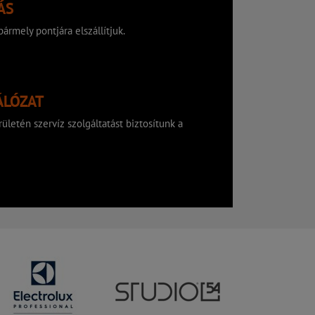
ÁS
ármely pontjára elszállítjuk.
ÁLÓZAT
ületén szervíz szolgáltatást biztosítunk a