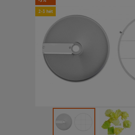
-5%
2-3 hét