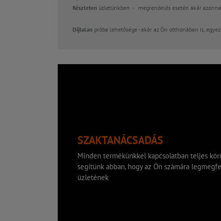
Készleten
üzletünkben - megrendelés esetén akár azonnal
Díjtalan
próba lehetősége - akár az Ön otthonában is, egyez
SZAKTANÁCSADÁS
Minden termékünkkel kapcsolatban teljes körű
segítünk abban, hogy az Ön számára legmegfe
üzletének