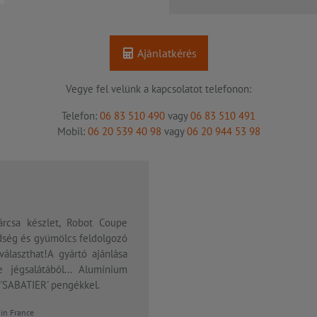
Ajánlatkérés
Vegye fel velünk a kapcsolatot telefonon:
Telefon:
06 83 510 490
vagy
06 83 510 491
Mobil:
06 20 539 40 98
vagy
06 20 944 53 98
csa készlet, Robot Coupe
dség és gyümölcs feldolgozó
álaszthat!A gyártó ajánlása
égsalátából... Alumínium
 'SABATIER' pengékkel.
n France