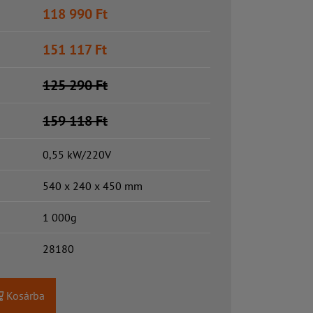
118 990
Ft
151 117
Ft
125 290
Ft
159 118
Ft
0,55 kW/220V
540 x 240 x 450 mm
1 000g
28180
Kosárba