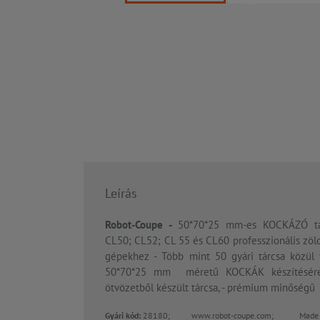
Leírás
Robot-Coupe -
50*70*25 mm-es KOCKÁZÓ tár
CL50; CL52; CL 55 és CL60 professzionális zöl
gépekhez - Több mint 50 gyári tárcsa közül v
50*70*25 mm méretű KOCKÁK készítésére j
ötvözetből készült tárcsa, - prémium minőségű
Gyári kód:
28180;
www.robot-coupe.com; Made i