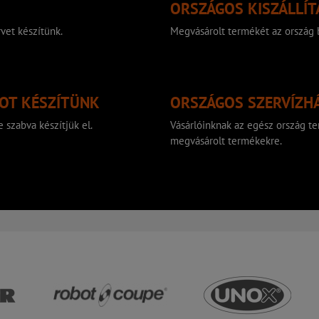
ORSZÁGOS KISZÁLLÍT
vet készítünk.
Megvásárolt termékét az ország b
TOT KÉSZÍTÜNK
ORSZÁGOS SZERVÍZH
 szabva készítjük el.
Vásárlóinknak az egész ország ter
megvásárolt termékekre.