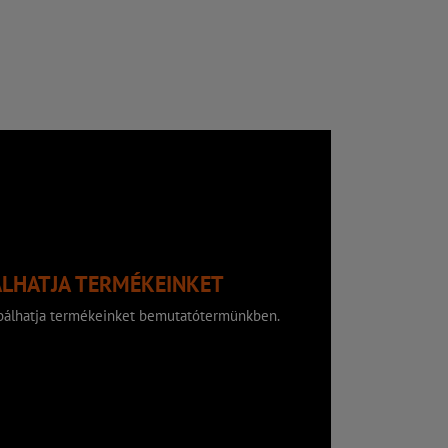
ÁLHATJA TERMÉKEINKET
róbálhatja termékeinket bemutatótermünkben.