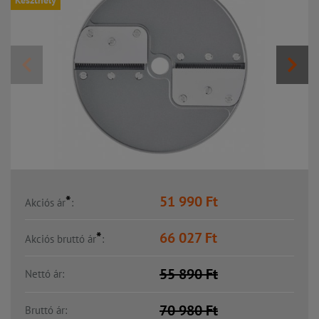
Keszthely
*
51 990
Ft
Akciós ár
:
*
66 027
Ft
Akciós bruttó ár
:
55 890
Ft
Nettó ár:
70 980
Ft
Bruttó ár: