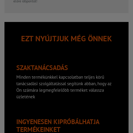
előre időpontot!
EZT NYÚJTJUK MÉG ÖNNEK
SZAKTANÁCSADÁS
Minden termékünkkel kapcsolatban teljes körű
tanácsadási szolgáltatással segítünk abban, hogy az
Ön számára legmegfelelőbb terméket válassza
üzletének
INGYENESEN KIPRÓBÁLHATJA
TERMÉKEINKET