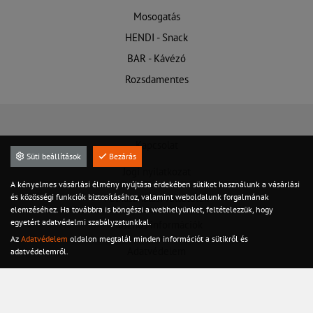
Mosogatás
HENDI - Snack
BAR - Kávézó
Rozsdamentes
Kapcsolat
Süti beállítások
Bezárás
Jogi nyilatkozat
A kényelmes vásárlási élmény nyújtása érdekében sütiket használunk a vásárlási
és közösségi funkciók biztosításához, valamint weboldalunk forgalmának
Felhasználási feltételek
elemzéséhez. Ha továbbra is böngészi a webhelyünket, feltételezzük, hogy
egyetért adatvédelmi szabályzatunkkal.
Hasznos információk
Az
Adatvédelem
oldalon megtalál minden információt a sütikről és
Adatvédelem
adatvédelemről.
Szervíz
Készletről azonnal!