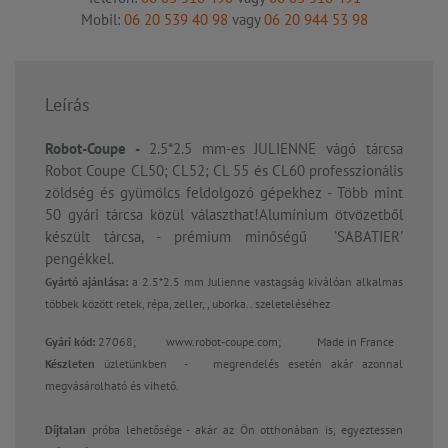
Mobil:
06 20 539 40 98
vagy
06 20 944 53 98
Leírás
Robot-Coupe -
2.5*2.5 mm-es JULIENNE vágó tárcsa
Robot Coupe CL50; CL52; CL 55 és CL60 professzionális
zöldség és gyümölcs feldolgozó gépekhez - Több mint
50 gyári tárcsa közül választhat!Alumínium ötvözetből
készült tárcsa, - prémium minőségű 'SABATIER'
pengékkel.
Gyártó ajánlása:
a 2.5*2.5 mm Julienne vastagság kiválóan alkalmas
többek között retek, répa, zeller, , uborka.. szeleteléséhez
Gyári kód:
27068;
www.robot-coupe.com; Made in France
Készleten
üzletünkben - megrendelés esetén akár azonnal
megvásárolható és vihető.
Díjtalan
próba lehetősége - akár az Ön otthonában is, egyeztessen