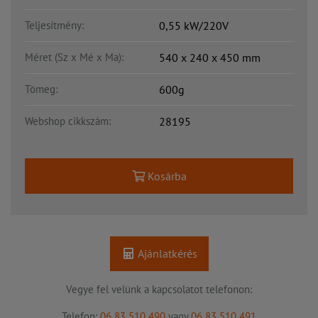
Teljesítmény:
0,55 kW/220V
Méret (Sz x Mé x Ma):
540 x 240 x 450 mm
Tömeg:
600g
Webshop cikkszám:
28195
Kosárba
Ajánlatkérés
Vegye fel velünk a kapcsolatot telefonon:
Telefon:
06 83 510 490
vagy
06 83 510 491