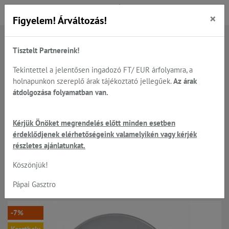
×
Figyelem! Árváltozás!
Tisztelt Partnereink!
Főoldal
Termékek
Előkészítés
Zöldség - gyümölcs feldolgozók, Robot-Coupe
Tekintettel a jelentősen ingadozó FT/ EUR árfolyamra, a
Robot-Coupe tárcsák, teljes típus választéka
holnapunkon szereplő árak tájékoztató jellegűek.
Az árak
Julienne tárcsák CL50;CL52;CL55;CL60;
átdolgozása folyamatban van.
Kérjük Önöket megrendelés előtt minden esetben
Robot-Coupe - 2,5*2,5mm
érdeklődjenek elérhetőségeink valamelyikén vagy kérjék
részletes ajánlatunkat.
JULIENNE vágó tárcsa CL50;
Köszönjük!
CL52; CL55; CL60
Pápai Gasztro
-7%