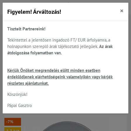
×
Figyelem! Árváltozás!
Tisztelt Partnereink!
Főoldal
Termékek
Előkészítés
Zöldség - gyümölcs feldolgozók, Robot-Coupe
Tekintettel a jelentősen ingadozó FT/ EUR árfolyamra, a
Robot-Coupe tárcsák, teljes típus választéka
holnapunkon szereplő árak tájékoztató jellegűek.
Az árak
Julienne tárcsák CL50;CL52;CL55;CL60;
átdolgozása folyamatban van.
Kérjük Önöket megrendelés előtt minden esetben
Robot-Coupe - 1*8mm JULIENNE
érdeklődjenek elérhetőségeink valamelyikén vagy kérjék
részletes ajánlatunkat.
vágó tárcsa CL50; CL52; CL55;
Köszönjük!
CL60
Pápai Gasztro
-7%