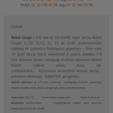
Mobil:
06 20 539 40 98
vagy
06 20 944 53 98
Leírás
Robot-Coupe -
1*8 mm-es JULIENNE vágó tárcsa Robot
Coupe CL50; CL52; CL 55 és CL60 professzionális
zöldség és gyümölcs feldolgozó gépekhez - Több mint
50 gyári tárcsa közül választhat! A gyártó ajánlása 1*8
mm Julienne szelet vastagság kiválóan alkalmas többek
között cukkini cékla, alma, stb.
szeletelésére... Alumínium ötvözetből készült tárcsa, -
prémium minőségű 'SABATIER' pengékkel.
Gyártó ajánlása:
az 1*8 mm Julienne vastagság kiválóan alkalmas
többek között retek, zeller, sárgarépa, cékla szeleteléséhez
Gyári kód:
28172;
www.robot-coupe.com; Made in France
Készleten
üzletünkben - megrendelés esetén akár azonnal
megvásárolható és vihető.