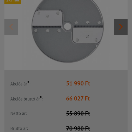
2-3 hét
*
51 990
Ft
Akciós ár
:
*
66 027
Ft
Akciós bruttó ár
:
55 890
Ft
Nettó ár:
70 980
Ft
Bruttó ár: