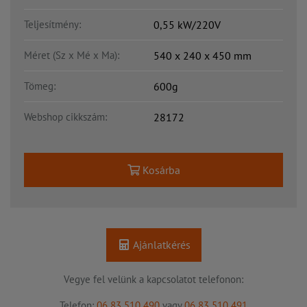
Teljesítmény:
0,55 kW/220V
Méret (Sz x Mé x Ma):
540 x 240 x 450 mm
Tömeg:
600g
Webshop cikkszám:
28172
Kosárba
Ajánlatkérés
Vegye fel velünk a kapcsolatot telefonon:
Telefon:
06 83 510 490
vagy
06 83 510 491