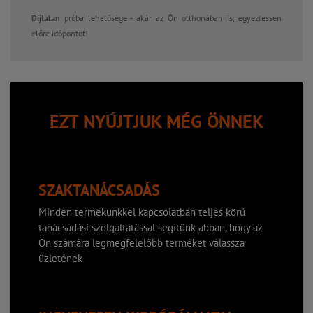
Díjtalan
próba lehetősége - akár az Ön otthonában is, egyeztessen
előre időpontot!
EZT NYÚJTJUK MÉG ÖNNEK
SZAKTANÁCSADÁS
Minden termékünkkel kapcsolatban teljes körű
tanácsadási szolgáltatással segítünk abban, hogy az
Ön számára legmegfelelőbb terméket válassza
üzletének