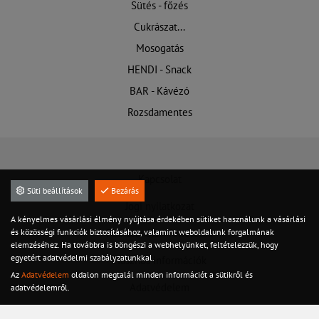
Sütés - főzés
Cukrászat...
Mosogatás
HENDI - Snack
BAR - Kávézó
Rozsdamentes
Kapcsolat
Süti beállítások
Bezárás
Jogi nyilatkozat
A kényelmes vásárlási élmény nyújtása érdekében sütiket használunk a vásárlási
és közösségi funkciók biztosításához, valamint weboldalunk forgalmának
Felhasználási feltételek
elemzéséhez. Ha továbbra is böngészi a webhelyünket, feltételezzük, hogy
egyetért adatvédelmi szabályzatunkkal.
Hasznos információk
Az
Adatvédelem
oldalon megtalál minden információt a sütikről és
Adatvédelem
adatvédelemről.
Szervíz