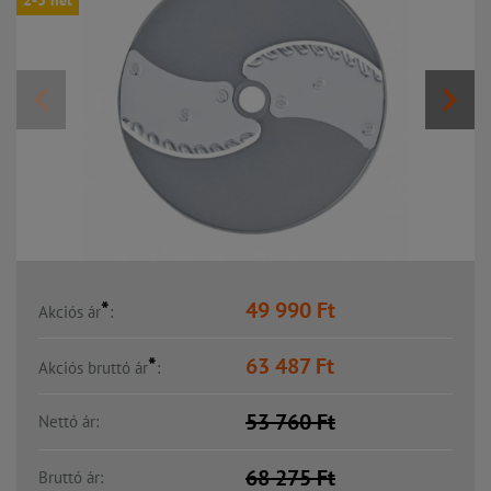
2-3 hét
*
49 990
Ft
Akciós ár
:
*
63 487
Ft
Akciós bruttó ár
:
53 760
Ft
Nettó ár:
68 275
Ft
Bruttó ár: