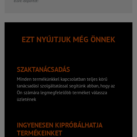
előre időpontot!
EZT NYÚJTJUK MÉG ÖNNEK
SZAKTANÁCSADÁS
Minden termékünkkel kapcsolatban teljes körű
tanácsadási szolgáltatással segítünk abban, hogy az
Ön számára legmegfelelőbb terméket válassza
üzletének
INGYENESEN KIPRÓBÁLHATJA
TERMÉKEINKET