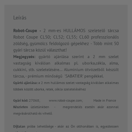
Leírás
Robot-Coupe -
2 mm-es HULLÁMOS szeletelő tárcsa
Robot Coupe CL50; CL52; CL55; CL60 professzionális
zöldség, gyümölcs feldolgozó gépekhez - Több mint 50
gyári tárcsa közül választhat!
Megjegyzés:
gyártó ajánlása szerint a 2 mm szelet
vastagság kiválóan alkalmas pl. uborka,cékla, alma,
cukkini, stb. szeletelésére... Alumínium ötvözetből készült
tárcsa, - prémium minőségű 'SABATIER' pengékkel.
Gyártó ajánlása:
a 2 mm hullámos szelet vastagság kiválóan alkalmas
többek között uborka, retek, cékla szeleteléséhez
Gyári kód:
27068;
www.robot-coupe.com; Made in France
Készleten
üzletünkben - megrendelés esetén akár azonnal
megvásárolható és vihető.
Díjtalan
próba lehetősége - akár az Ön otthonában is, egyeztessen