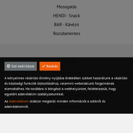
Mosogatás
HENDI - Snack
BAR - Kávézó
Rozsdamentes
Kapcsolat
Süti beállítások
Bezárás
Jogi nyilatkozat
A kényelmes vásárlási élmény nyújtása érdekében sütiket használunk a vásárlási
és közösségi funkciók biztosításához, valamint weboldalunk forgalmának
Felhasználási feltételek
elemzéséhez. Ha továbbra is böngészi a webhelyünket, feltételezzük, hogy
egyetért adatvédelmi szabályzatunkkal.
Hasznos információk
Az
Adatvédelem
oldalon megtalál minden információt a sütikről és
Adatvédelem
adatvédelemről.
Szervíz
Készletről azonnal!