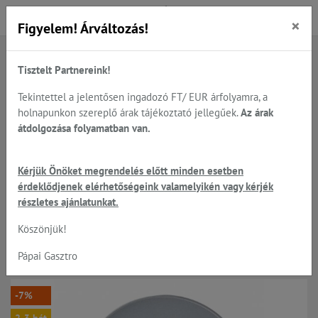
×
Figyelem! Árváltozás!
Tisztelt Partnereink!
Főoldal
Termékek
Előkészítés
Zöldség - gyümölcs feldolgozók, Robot-Coupe
Tekintettel a jelentősen ingadozó FT/ EUR árfolyamra, a
Robot-Coupe tárcsák, teljes típus választéka
holnapunkon szereplő árak tájékoztató jellegűek.
Az árak
Hullámos szeletelő CL50;CL52;CL55;CL60;
átdolgozása folyamatban van.
Kérjük Önöket megrendelés előtt minden esetben
Robot-Coupe - 2 mm HULLÁMOS
érdeklődjenek elérhetőségeink valamelyikén vagy kérjék
részletes ajánlatunkat.
szeletelőtárcsa CL50; CL52;
Köszönjük!
CL55; CL60;
Pápai Gasztro
-7%