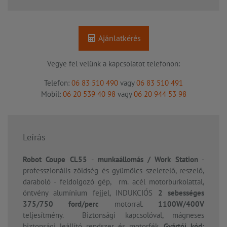
Ajánlatkérés
Vegye fel velünk a kapcsolatot telefonon:
Telefon:
06 83 510 490
vagy
06 83 510 491
Mobil:
06 20 539 40 98
vagy
06 20 944 53 98
Leírás
Robot Coupe CL55
-
munkaállomás / Work Station
-
professzionális zöldség és gyümölcs szeletelő, reszelő,
daraboló - feldolgozó gép, rm. acél motorburkolattal,
öntvény alumínium fejjel, INDUKCIÓS
2 sebességes
375/750 ford/perc
motorral.
1100W/400V
teljesítmény. Biztonsági kapcsolóval, mágneses
biztonsági leállító rendszer és motorfék.
Gyártói kód: