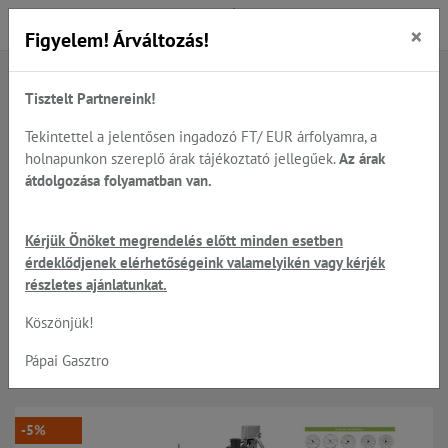
×
Figyelem! Árváltozás!
Tisztelt Partnereink!
Főoldal
Termékek
Előkészítés
Zöldség - gyümölcs feldolgozók, Robot-Coupe
Tekintettel a jelentősen ingadozó FT/ EUR árfolyamra, a
Robot-Coupe CL 50; CL 52; CL 55; és CL 60 készülékek
holnapunkon szereplő árak tájékoztató jellegűek.
Az árak
átdolgozása folyamatban van.
Robot Coupe CL55E -
Kérjük Önöket megrendelés előtt minden esetben
érdeklődjenek elérhetőségeink valamelyikén vagy kérjék
munkaállomás 2
részletes ajánlatunkat.
sebesség/400V; Work Station
Köszönjük!
komplett szett;
Pápai Gasztro
-5%