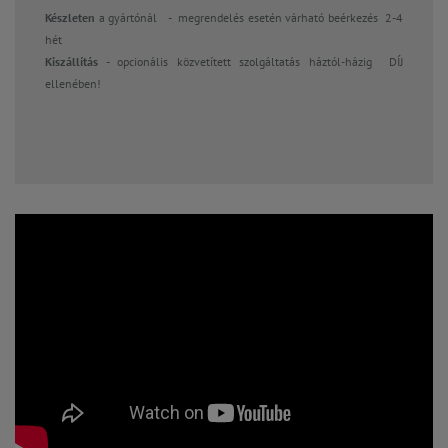
Készleten
a gyártónál
- megrendelés esetén várható beérkezés 2-4
hét
Kis
zállítás
- opcionális közvetített szolgáltatás háztól-házig DÍJ
ellenében!