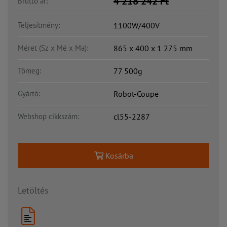
4 218 242
Ft
Bruttó ár:
Teljesítmény:
1100W/400V
Méret (Sz x Mé x Ma):
865 x 400 x 1 275 mm
Tömeg:
77 500g
Gyártó:
Robot-Coupe
Webshop cikkszám:
cl55-2287
Kosárba
Letöltés