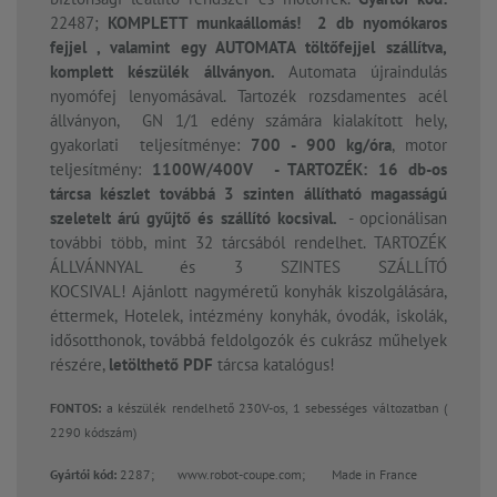
22487;
KOMPLETT munkaállomás! 2
db nyomókaros
fejjel , valamint egy AUTOMATA töltőfejjel szállítva,
komplett készülék állványon.
Automata újraindulás
nyomófej lenyomásával. Tartozék rozsdamentes acél
állványon, GN 1/1 edény számára kialakított hely,
gyakorlati teljesítménye:
700 - 900 kg/óra
, motor
teljesítmény:
1100W/400V
- TARTOZÉK: 16 db-os
tárcsa készlet továbbá 3 szinten állítható magasságú
szeletelt árú gyűjtő és szállító kocsival.
- opcionálisan
további több, mint 32 tárcsából rendelhet. TARTOZÉK
ÁLLVÁNNYAL és 3 SZINTES SZÁLLÍTÓ
KOCSIVAL! Ajánlott nagyméretű konyhák kiszolgálására,
éttermek, Hotelek, intézmény konyhák, óvodák, iskolák,
idősotthonok, továbbá feldolgozók és cukrász műhelyek
részére,
letölthető PDF
tárcsa katalógus!
FONTOS:
a készülék rendelhető 230V-os, 1 sebességes változatban (
2290 kódszám)
Gyártói kód:
2287;
www.robot-coupe.com;
Made in France