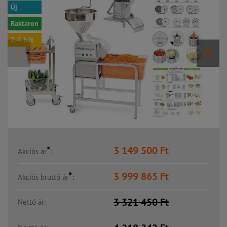
Új
Raktáron
2-4 hét
*
3 149 500
Ft
Akciós ár
:
*
3 999 865
Ft
Akciós bruttó ár
:
3 321 450
Ft
Nettó ár: