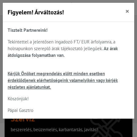
×
Figyelem! Árváltozás!
Tisztelt Partnereink!
A keresett oldal nem található
Tekintettel a jelentősen ingadozó FT/ EUR árfolyamra, a
holnapunkon szereplő árak tájékoztató jellegűek.
Az árak
Hiba, a keresett oldal nem található!
átdolgozása folyamatban van.
Vissza a főoldalra
Kérjük Önöket megrendelés előtt minden esetben
érdeklődjenek elérhetőségeink valamelyikén vagy kérjék
részletes ajánlatunkat.
Köszönjük!
Pápai Gasztro
Szervíz
beszerelés, beüzemelés, karbantartás, javítás!