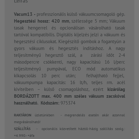
Leírás
Vacum13 -
professzionális külső vákuumcsomagoló gép.
Hegesztési hossz: 420 mm
, szélessége 5 mm; Vákuum
tasak hengerrel és opcionálisan vásárolható tasak
tartóval kompatibilis. Digitális kijelzés jelzi a vákuum és
hegesztési ciklusokat. Kiegészítő gombok a fogantyún a
gyors vákuum és hegesztés indításhoz. A nagy
teljesítményű hegesztő szál, a zárási időt 2-4
másodpercre csökkenti, nagy kapacitású 16 l/perc
teljesítményű pumpával, ECO mód automatikus
kikapcsolás 10 perc után; felhajtható fejjel,
vákuumpumpa kapacitás: 16 lt/h, teljes rm. acél
kivitelben – külső csomagoláshoz, ezért
kizárólag
BORDÁZOTT max. 400 mm széles vákuum zacskóval
használható. Kódszám:
975374
RAKTÁRON
üzletünkben - megrendelés esetén akár azonnal
megvásárolható!
SZÁLLÍTÁS
- opcionális közvetített háztól-házig szállítás szolg.:
+4.990.- +áfa