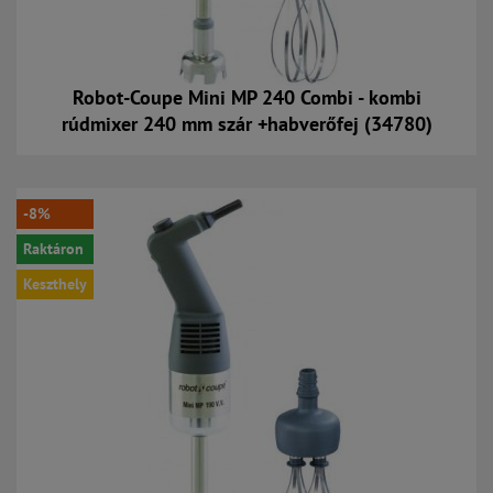
Robot-Coupe Mini MP 240 Combi - kombi
rúdmixer 240 mm szár +habverőfej (34780)
Kosárba
-8%
Raktáron
Keszthely