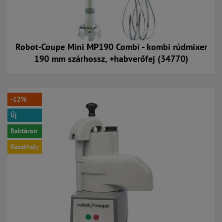
Robot-Coupe Mini MP190 Combi - kombi rúdmixer
190 mm szárhossz, +habverőfej (34770)
Kosárba
-12%
Új
Raktáron
Keszthely