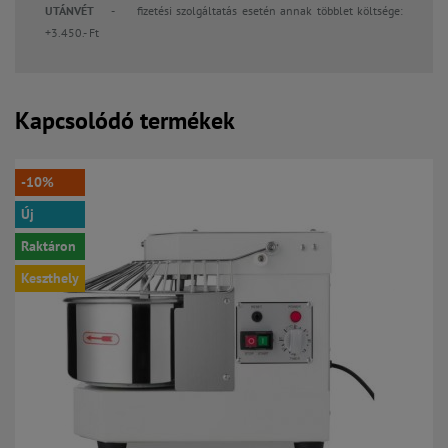
UTÁNVÉT -
fizetési szolgáltatás esetén annak többlet költsége:
+3.450.- Ft
Kapcsolódó termékek
-10%
Új
Raktáron
Keszthely