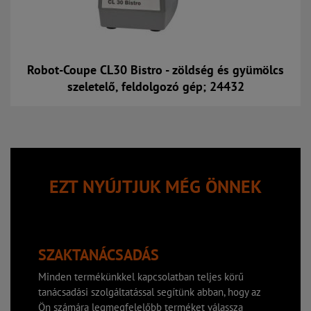
Robot-Coupe CL30 Bistro - zöldség és gyümölcs
szeletelő, feldolgozó gép; 24432
Kosárba
EZT NYÚJTJUK MÉG ÖNNEK
SZAKTANÁCSADÁS
Minden termékünkkel kapcsolatban teljes körű
tanácsadási szolgáltatással segítünk abban, hogy az
Ön számára legmegfelelőbb terméket válassza