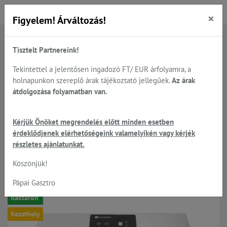
×
Figyelem! Árváltozás!
Tisztelt Partnereink!
Főoldal
Termékek
Előkészítés
Vákuum csomagoló gépek - külső és kamrás gépek
Tekintettel a jelentősen ingadozó FT/ EUR árfolyamra, a
Külső vákuumgépek
holnapunkon szereplő árak tájékoztató jellegűek.
Az árak
átdolgozása folyamatban van.
HENDI - asztali külső
Kérjük Önöket megrendelés előtt minden esetben
érdeklődjenek elérhetőségeink valamelyikén vagy kérjék
vákuumcsomagoló gép
részletes ajánlatunkat.
Köszönjük!
-15%
Pápai Gasztro
Raktáron
Keszthely