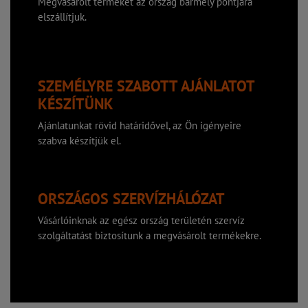
Megvásárolt termékét az ország bármely pontjára
elszállítjuk.
SZEMÉLYRE SZABOTT AJÁNLATOT
KÉSZÍTÜNK
Ajánlatunkat rövid határidővel, az Ön igényeire
szabva készítjük el.
ORSZÁGOS SZERVÍZHÁLÓZAT
Vásárlóinknak az egész ország területén szervíz
szolgáltatást biztosítunk a megvásárolt termékekre.