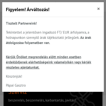
×
Figyelem! Árváltozás!
Tisztelt Partnereink!
A keresett oldal nem található
Tekintettel a jelentősen ingadozó FT/ EUR árfolyamra, a
holnapunkon szereplő árak tájékoztató jellegűek.
Az árak
Hiba, a keresett oldal nem található!
átdolgozása folyamatban van.
Vissza a főoldalra
Kérjük Önöket megrendelés előtt minden esetben
érdeklődjenek elérhetőségeink valamelyikén vagy kérjék
részletes ajánlatunkat.
Köszönjük!
Pápai Gasztro
Szervíz
beszerelés, beüzemelés, karbantartás, javítás!