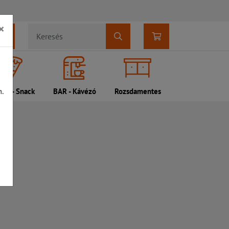
×
n.
DI - Snack
BAR - Kávézó
Rozsdamentes