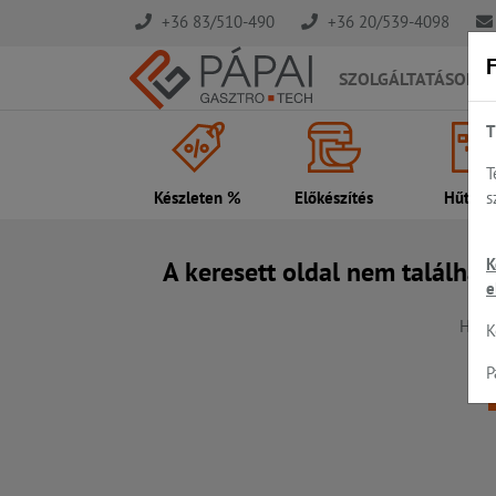
+36 83/510-490
+36 20/539-4098
F
SZOLGÁLTATÁSOK
T
T
s
Készleten %
Előkészítés
Hűtés..
K
A keresett oldal nem találhat
e
Hiba,
K
P