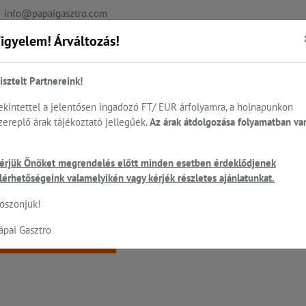
info@papaigasztro.com
igyelem! Árváltozás!
REFERENCIÁK
AKTUÁLIS
KAPCSOLAT
isztelt Partnereink!
ekintettel a jelentősen ingadozó FT/ EUR árfolyamra, a holnapunkon
zereplő árak tájékoztató jellegűek.
Az árak átdolgozása folyamatban va
.
Sütés - főzés
Cukrászat...
Mosogatás
HEN
érjük Önöket megrendelés előtt minden esetben érdeklődjenek
ó
lérhetőségeink valamelyikén vagy kérjék részletes ajánlatunkat.
 a keresett oldal nem található!
öszönjük!
ápai Gasztro
Vissza a főoldalra