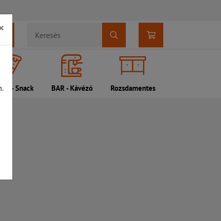
×
n.
DI - Snack
BAR - Kávézó
Rozsdamentes