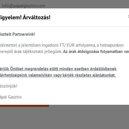
info@papaigasztro.com
igyelem! Árváltozás!
REFERENCIÁK
AKTUÁLIS
KAPCSOLAT
isztelt Partnereink!
ekintettel a jelentősen ingadozó FT/ EUR árfolyamra, a holnapunkon
zereplő árak tájékoztató jellegűek.
Az árak átdolgozása folyamatban va
.
Sütés - főzés
Cukrászat...
Mosogatás
HEN
érjük Önöket megrendelés előtt minden esetben érdeklődjenek
ó
lérhetőségeink valamelyikén vagy kérjék részletes ajánlatunkat.
 a keresett oldal nem található!
öszönjük!
ápai Gasztro
Vissza a főoldalra