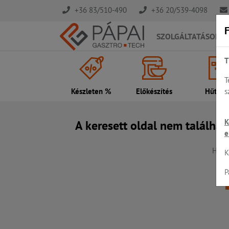
+36 83/510-490
+36 20/539-4098
F
SZOLGÁLTATÁSOK
T
T
s
Készleten %
Előkészítés
Hűtés..
K
A keresett oldal nem találhat
e
Hiba,
K
P