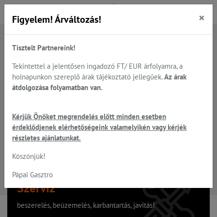
×
Figyelem! Árváltozás!
Tisztelt Partnereink!
A keresett oldal nem található
Tekintettel a jelentősen ingadozó FT/ EUR árfolyamra, a
holnapunkon szereplő árak tájékoztató jellegűek.
Az árak
Hiba, a keresett oldal nem található!
átdolgozása folyamatban van.
Vissza a főoldalra
Kérjük Önöket megrendelés előtt minden esetben
érdeklődjenek elérhetőségeink valamelyikén vagy kérjék
részletes ajánlatunkat.
Köszönjük!
Pápai Gasztro
Szervíz
beszerelés, beüzemelés, karbantartás, javítás!