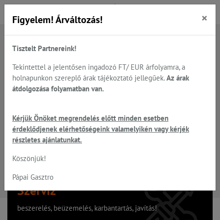
×
Figyelem! Árváltozás!
Tisztelt Partnereink!
A keresett oldal nem található
Tekintettel a jelentősen ingadozó FT/ EUR árfolyamra, a
holnapunkon szereplő árak tájékoztató jellegűek.
Az árak
Hiba, a keresett oldal nem található!
átdolgozása folyamatban van.
Vissza a főoldalra
Kérjük Önöket megrendelés előtt minden esetben
érdeklődjenek elérhetőségeink valamelyikén vagy kérjék
részletes ajánlatunkat.
Köszönjük!
Pápai Gasztro
Szervíz
beszerelés, beüzemelés, karbantartás, javítás!