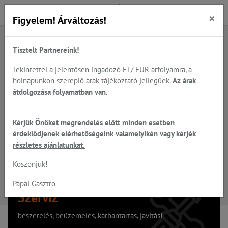
×
Figyelem! Árváltozás!
Tisztelt Partnereink!
A keresett oldal nem található
Tekintettel a jelentősen ingadozó FT/ EUR árfolyamra, a
holnapunkon szereplő árak tájékoztató jellegűek.
Az árak
Hiba, a keresett oldal nem található!
átdolgozása folyamatban van.
Vissza a főoldalra
Kérjük Önöket megrendelés előtt minden esetben
érdeklődjenek elérhetőségeink valamelyikén vagy kérjék
részletes ajánlatunkat.
Köszönjük!
Pápai Gasztro
Szervíz
beszerelés, beüzemelés, karbantartás, javítás!