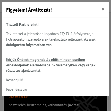
×
Figyelem! Árváltozás!
Tisztelt Partnereink!
A keresett oldal nem található
Tekintettel a jelentősen ingadozó FT/ EUR árfolyamra, a
holnapunkon szereplő árak tájékoztató jellegűek.
Az árak
Hiba, a keresett oldal nem található!
átdolgozása folyamatban van.
Vissza a főoldalra
Kérjük Önöket megrendelés előtt minden esetben
érdeklődjenek elérhetőségeink valamelyikén vagy kérjék
részletes ajánlatunkat.
Köszönjük!
Pápai Gasztro
Szervíz
beszerelés, beüzemelés, karbantartás, javítás!