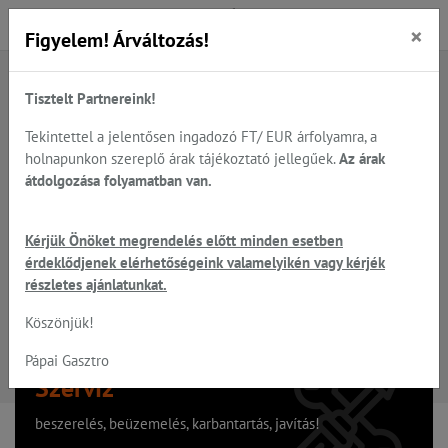
×
Figyelem! Árváltozás!
Tisztelt Partnereink!
A keresett oldal nem található
Tekintettel a jelentősen ingadozó FT/ EUR árfolyamra, a
holnapunkon szereplő árak tájékoztató jellegűek.
Az árak
Hiba, a keresett oldal nem található!
átdolgozása folyamatban van.
Vissza a főoldalra
Kérjük Önöket megrendelés előtt minden esetben
érdeklődjenek elérhetőségeink valamelyikén vagy kérjék
részletes ajánlatunkat.
Köszönjük!
Pápai Gasztro
Szervíz
beszerelés, beüzemelés, karbantartás, javítás!