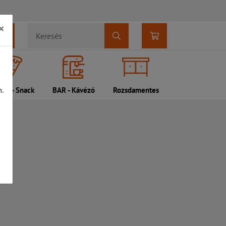
×
n.
DI - Snack
BAR - Kávézó
Rozsdamentes