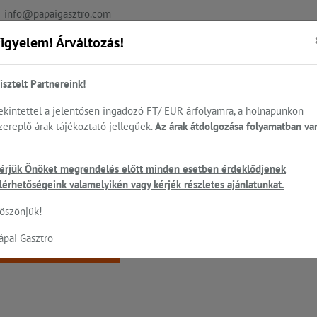
info@papaigasztro.com
igyelem! Árváltozás!
REFERENCIÁK
AKTUÁLIS
KAPCSOLAT
isztelt Partnereink!
ekintettel a jelentősen ingadozó FT/ EUR árfolyamra, a holnapunkon
zereplő árak tájékoztató jellegűek.
Az árak átdolgozása folyamatban va
.
Sütés - főzés
Cukrászat...
Mosogatás
HEN
érjük Önöket megrendelés előtt minden esetben érdeklődjenek
ó
lérhetőségeink valamelyikén vagy kérjék részletes ajánlatunkat.
 a keresett oldal nem található!
öszönjük!
ápai Gasztro
Vissza a főoldalra