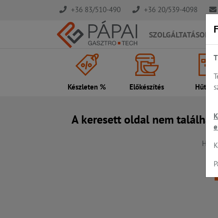
+36 83/510-490
+36 20/539-4098
F
SZOLGÁLTATÁSOK
T
T
s
Készleten %
Előkészítés
Hűtés..
K
A keresett oldal nem találhat
e
Hiba,
K
P