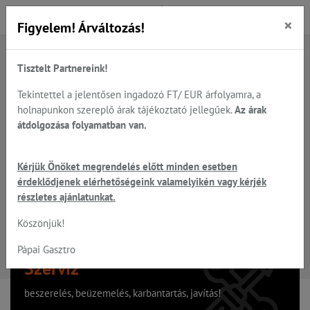
×
Figyelem! Árváltozás!
Tisztelt Partnereink!
A keresett oldal nem található
Tekintettel a jelentősen ingadozó FT/ EUR árfolyamra, a
holnapunkon szereplő árak tájékoztató jellegűek.
Az árak
Hiba, a keresett oldal nem található!
átdolgozása folyamatban van.
Vissza a főoldalra
Kérjük Önöket megrendelés előtt minden esetben
érdeklődjenek elérhetőségeink valamelyikén vagy kérjék
részletes ajánlatunkat.
Köszönjük!
Pápai Gasztro
Szervíz
beszerelés, beüzemelés, karbantartás, javítás!