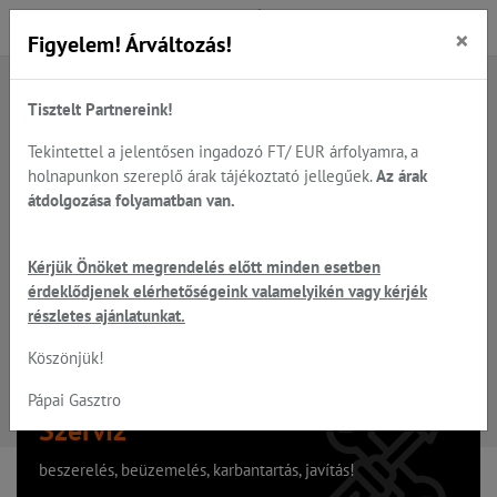
×
Figyelem! Árváltozás!
Tisztelt Partnereink!
A keresett oldal nem található
Tekintettel a jelentősen ingadozó FT/ EUR árfolyamra, a
holnapunkon szereplő árak tájékoztató jellegűek.
Az árak
Hiba, a keresett oldal nem található!
átdolgozása folyamatban van.
Vissza a főoldalra
Kérjük Önöket megrendelés előtt minden esetben
érdeklődjenek elérhetőségeink valamelyikén vagy kérjék
részletes ajánlatunkat.
Köszönjük!
Pápai Gasztro
Szervíz
beszerelés, beüzemelés, karbantartás, javítás!