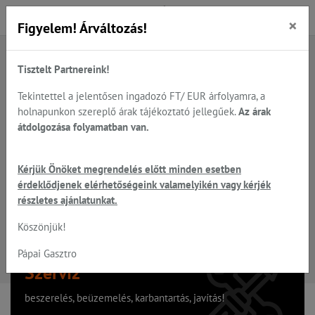
×
Figyelem! Árváltozás!
Tisztelt Partnereink!
A keresett oldal nem található
Tekintettel a jelentősen ingadozó FT/ EUR árfolyamra, a
holnapunkon szereplő árak tájékoztató jellegűek.
Az árak
Hiba, a keresett oldal nem található!
átdolgozása folyamatban van.
Vissza a főoldalra
Kérjük Önöket megrendelés előtt minden esetben
érdeklődjenek elérhetőségeink valamelyikén vagy kérjék
részletes ajánlatunkat.
Köszönjük!
Pápai Gasztro
Szervíz
beszerelés, beüzemelés, karbantartás, javítás!