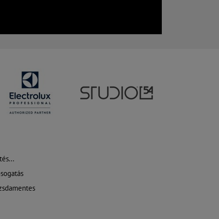
és...
sogatás
zsdamentes