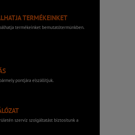
ÁLHATJA TERMÉKEINKET
róbálhatja termékeinket bemutatótermünkben.
ÁS
ármely pontjára elszállítjuk.
ÁLÓZAT
ületén szervíz szolgáltatást biztosítunk a