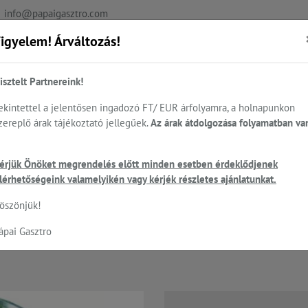
info@papaigasztro.com
igyelem! Árváltozás!
REFERENCIÁK
AKTUÁLIS
KAPCSOLAT
isztelt Partnereink!
ekintettel a jelentősen ingadozó FT/ EUR árfolyamra, a holnapunkon
zereplő árak tájékoztató jellegűek.
Az árak átdolgozása folyamatban va
.
Sütés - főzés
Cukrászat...
Mosogatás
HEN
öldség koptatók - GAM és Electrolux
érjük Önöket megrendelés előtt minden esetben érdeklődjenek
lérhetőségeink valamelyikén vagy kérjék részletes ajánlatunkat.
öszönjük!
csa T10/T15 koptatóhoz
ápai Gasztro