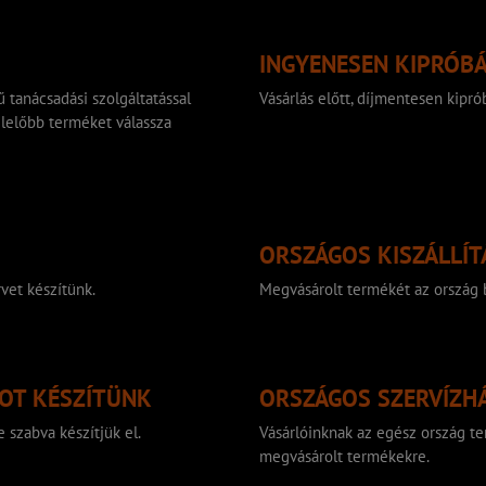
INGYENESEN KIPRÓB
 tanácsadási szolgáltatással
Vásárlás előtt, díjmentesen kip
lelőbb terméket válassza
ORSZÁGOS KISZÁLLÍT
vet készítünk.
Megvásárolt termékét az ország b
TOT KÉSZÍTÜNK
ORSZÁGOS SZERVÍZH
 szabva készítjük el.
Vásárlóinknak az egész ország ter
megvásárolt termékekre.