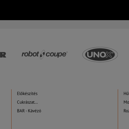
Előkészítés
Hűt
Cukrászat...
Mo
BAR - Kávézó
Ro