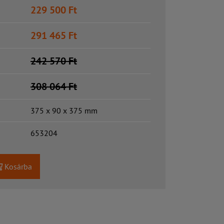
229 500
Ft
291 465
Ft
242 570
Ft
308 064
Ft
375 x 90 x 375 mm
653204
Kosárba