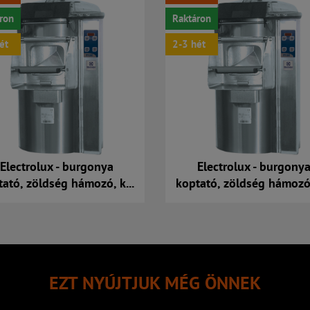
ron
Raktáron
ét
2-3 hét
Electrolux - burgonya
Electrolux - burgony
tató, zöldség hámozó, k...
koptató, zöldség hámozó, 
Kosárba
Kosárba
EZT NYÚJTJUK MÉG ÖNNEK