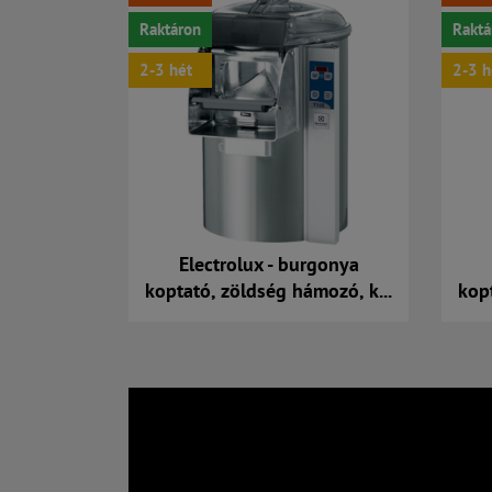
Raktáron
Raktá
2-3 hét
2-3 h
Electrolux - burgonya
koptató, zöldség hámozó, k...
kop
Kosárba