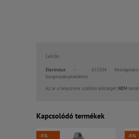
Leírás
Electrolux
– 653204 Késvágótárcsa,
burgonyakoptatókhoz
Az ár a helyszínre szállítás költségét
NEM
tarta
Kapcsolódó termékek
-5%
-5%