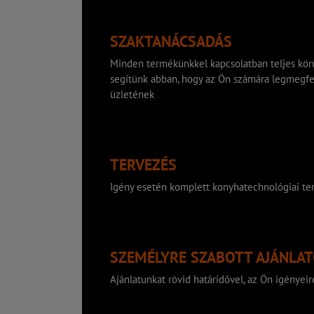
SZAKTANÁCSADÁS
Minden termékünkkel kapcsolatban teljes körű
segítünk abban, hogy az Ön számára legmegfe
üzletének
TERVEZÉS
Igény esetén komplett konyhatechnológiai ter
SZEMÉLYRE SZABOTT AJÁNLA
Ajánlatunkat rövid határidővel, az Ön igényeire