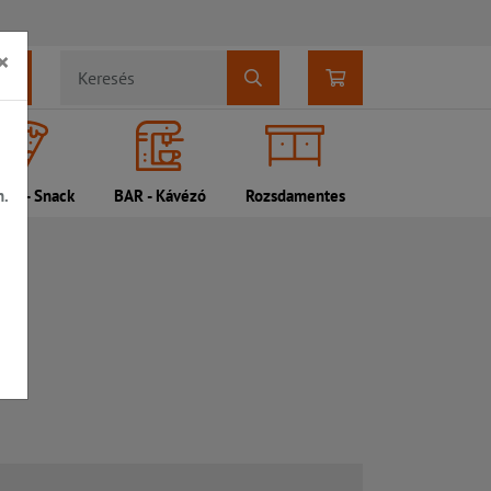
×
n.
DI - Snack
BAR - Kávézó
Rozsdamentes