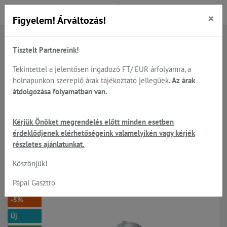
×
Figyelem! Árváltozás!
Tisztelt Partnereink!
Főoldal
Termékek
Előkészítés
Asztali felvágott és sajt szeletelőgépek, több gyártó
Tekintettel a jelentősen ingadozó FT/ EUR árfolyamra, a
Manuális szeletelő gépek
holnapunkon szereplő árak tájékoztató jellegűek.
Az árak
átdolgozása folyamatban van.
Beckers ES275 - asztali
Kérjük Önöket megrendelés előtt minden esetben
érdeklődjenek elérhetőségeink valamelyikén vagy kérjék
manuális szeletelőgép, 275 mm
részletes ajánlatunkat.
késtárcsával R.G.V.
Köszönjük!
Pápai Gasztro
-5%
Új