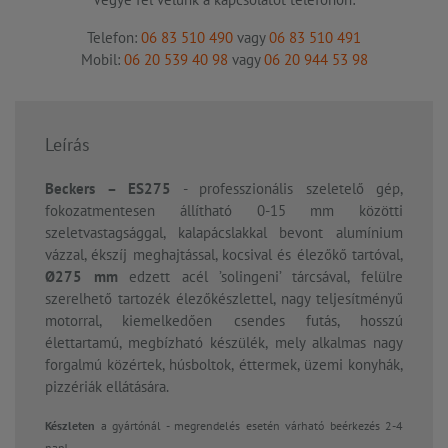
Telefon:
06 83 510 490
vagy
06 83 510 491
Mobil:
06 20 539 40 98
vagy
06 20 944 53 98
Leírás
Beckers – ES275
- professzionális szeletelő gép,
fokozatmentesen állítható 0-15 mm közötti
szeletvastagsággal, kalapácslakkal bevont alumínium
vázzal, ékszíj meghajtással, kocsival és élezőkő tartóval,
Ø275 mm
edzett acél ’solingeni’ tárcsával, felülre
szerelhető tartozék élezőkészlettel, nagy teljesítményű
motorral, kiemelkedően csendes futás, hosszú
élettartamú, megbízható készülék, mely alkalmas nagy
forgalmú közértek, húsboltok, éttermek, üzemi konyhák,
pizzériák ellátására.
Készleten
a gyártónál - megrendelés esetén várható beérkezés 2-4
nap!