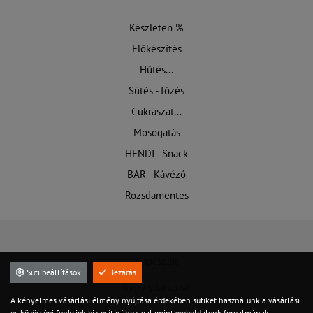
Készleten %
Előkészítés
Hűtés...
Sütés - főzés
Cukrászat...
Mosogatás
HENDI - Snack
BAR - Kávézó
Rozsdamentes
Kapcsolat
Süti beállítások
Bezárás
Jogi nyilatkozat
A kényelmes vásárlási élmény nyújtása érdekében sütiket használunk a vásárlási
és közösségi funkciók biztosításához, valamint weboldalunk forgalmának