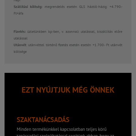
Szállítási költség:
megrendelés esetén GLS háztól-házig: +4.790.-
Ft+áfa
Fizetés:
üzletünkben kp.-ben, v. azonnali utalással, kiszállítás előre
utalással
Utánvét
: utánvéttel történő fizetés esetén esetén +1.700.- Ft utánvét
költsége
EZT NYÚJTJUK MÉG ÖNNEK
SZAKTANÁCSADÁS
Minden termékünkkel kapcsolatban teljes körű
tanácsadási szolgáltatással segítünk abban, hogy az