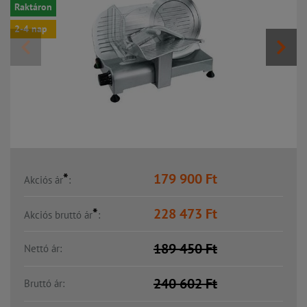
Raktáron
2-4 nap
*
179 900
Ft
Akciós ár
:
*
228 473
Ft
Akciós bruttó ár
:
189 450
Ft
Nettó ár:
240 602
Ft
Bruttó ár: