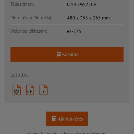
Teljesítmény:
0,14 kW/220V
Méret (Sz x Mé x Ma):
480 x 363 x 365 mm
Webshop cikkszám:
es-275
Kosárba
Letöltés
CE
?
Ajánlatkérés
Vegye fel velünk a kapcsolatot telefonon: